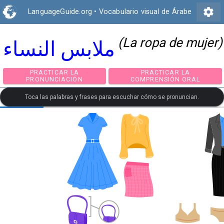
settings
LanguageGuide.org
•
Vocabulario visual de Árabe
(La ropa de mujer)
ملابس النساء
PRACTICAR LA
PRACTICAR LA
PRONUNCIACIÓN
COMPRENSIÓN ORA
Toca las palabras y frases para escuchar cómo se pronuncian.