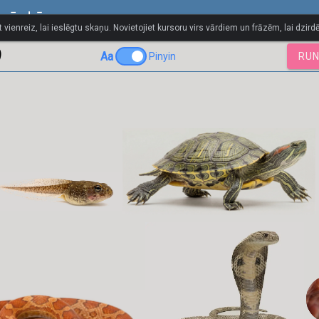
 vārdnīca
t vienreiz, lai ieslēgtu skaņu. Novietojiet kursoru virs vārdiem un frāzēm, lai dzirdē
)
Aa
Pinyin
RUN