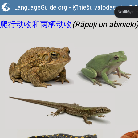
LanguageGuide.org
•
Ķīniešu valodas vizuālā
Noklikšķinie
爬行动物和两栖动物
(Rāpuļi un abinieki