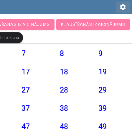
settings
ĀŠANAS IZAICINĀJUMS
KLAUSĪŠANĀS IZAICINĀJUMS
tu to izrunu.
7
8
9
17
18
19
27
28
29
37
38
39
47
48
49