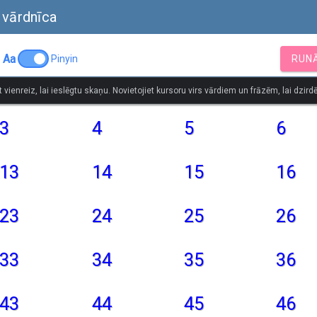
 vārdnīca
Aa
Pinyin
RUN
t vienreiz, lai ieslēgtu skaņu. Novietojiet kursoru virs vārdiem un frāzēm, lai dzirdē
3
4
5
6
13
14
15
16
23
24
25
26
33
34
35
36
43
44
45
46