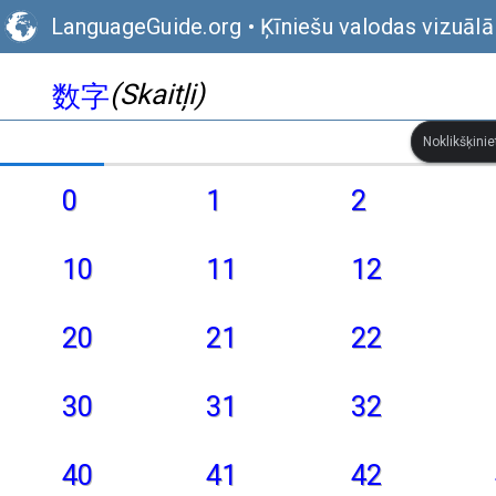
LanguageGuide.org
•
Ķīniešu valodas vizuālā
(Skaitļi)
数字
Noklikšķinie
0
1
2
10
11
12
20
21
22
30
31
32
40
41
42