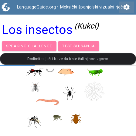
settings
LanguageGuide.org
•
Meksički španjolski vizualni rječnik
(Kukci)
Los insectos
SPEAKING CHALLENGE
TEST SLUŠANJA
Dodirnite riječi i fraze da biste čuli njihov izgovor.