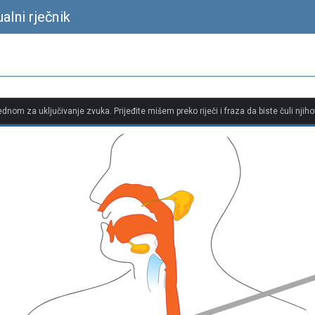
alni rječnik
jednom za uključivanje zvuka. Prijeđite mišem preko riječi i fraza da biste čuli njiho