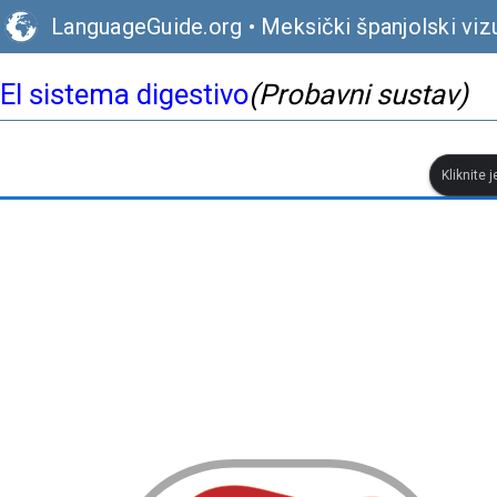
LanguageGuide.org
•
Meksički španjolski vizu
El sistema digestivo
(Probavni sustav)
Kliknite 