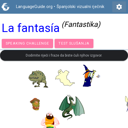
settings
LanguageGuide.org
•
Španjolski vizualni rječnik
(Fantastika)
La fantasía
SPEAKING CHALLENGE
TEST SLUŠANJA
Dodirnite riječi i fraze da biste čuli njihov izgovor.