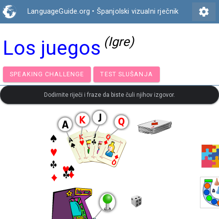
settings
LanguageGuide.org
•
Španjolski vizualni rječnik
(Igre)
Los juegos
SPEAKING CHALLENGE
TEST SLUŠANJA
Dodirnite riječi i fraze da biste čuli njihov izgovor.