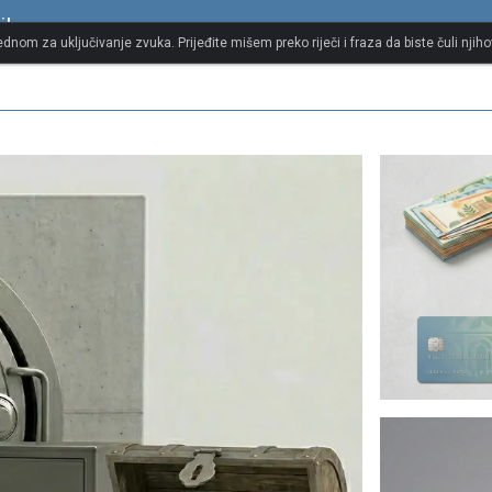
ik
jednom za uključivanje zvuka. Prijeđite mišem preko riječi i fraza da biste čuli njiho