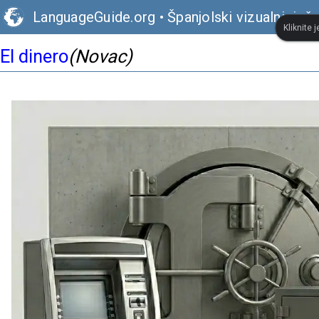
LanguageGuide.org
•
Španjolski vizualni rječn
Kliknite 
El dinero
(Novac)