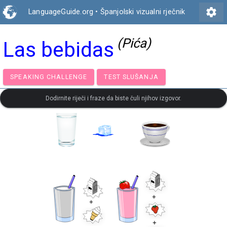
settings
LanguageGuide.org
•
Španjolski vizualni rječnik
(Pića)
Las bebidas
SPEAKING CHALLENGE
TEST SLUŠANJA
Dodirnite riječi i fraze da biste čuli njihov izgovor.