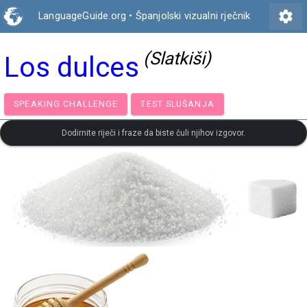
settings
LanguageGuide.org
•
Španjolski vizualni rječnik
(Slatkiši)
Los dulces
SPEAKING CHALLENGE
TEST SLUŠANJA
Dodirnite riječi i fraze da biste čuli njihov izgovor.