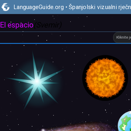
LanguageGuide.org
•
Španjolski vizualni rječn
El espacio
(Svemir)
Kliknite 