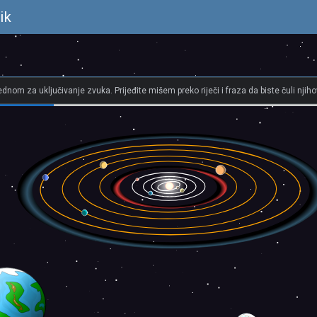
ik
jednom za uključivanje zvuka. Prijeđite mišem preko riječi i fraza da biste čuli njiho