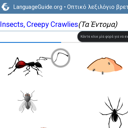
LanguageGuide.org
•
Οπτικό λεξιλόγιο βρε
Insects, Creepy Crawlies
(Τα Έντομα)
Κάντε κλικ μία φορά για να 