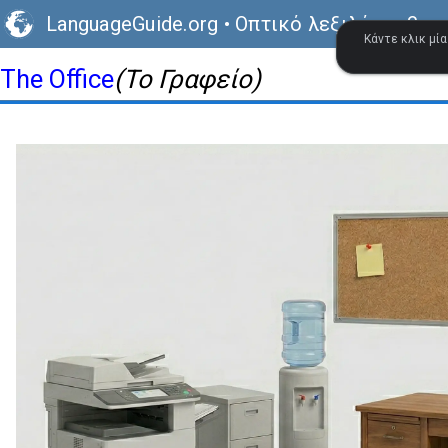
LanguageGuide.org
•
Οπτικό λεξιλόγιο βρε
Κάντε κλικ μία
The Office
(Το Γραφείο)