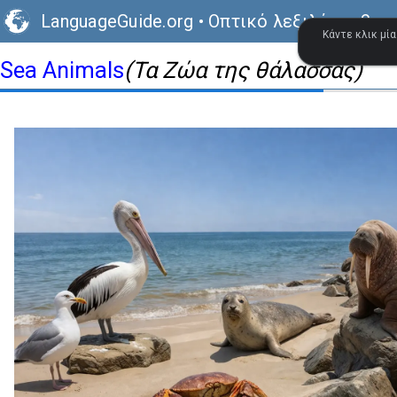
LanguageGuide.org
•
Οπτικό λεξιλόγιο βρε
Κάντε κλικ μία
Sea Animals
(Τα Ζώα της θάλασσας)