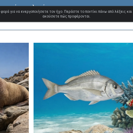
τανικών αγγλικών
 φορά για να ενεργοποιήσετε τον ήχο. Περάστε το ποντίκι πάνω από λέξεις και
ακούσετε πώς προφέρονται.