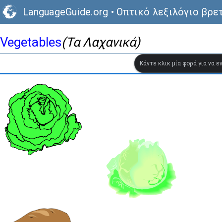
LanguageGuide.org
•
Οπτικό λεξιλόγιο βρε
Vegetables
(Τα Λαχανικά)
Κάντε κλικ μία φορά για να 