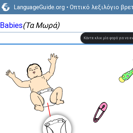
LanguageGuide.org
•
Οπτικό λεξιλόγιο βρε
Babies
(Τα Μωρά)
Κάντε κλικ μία φορά για να 