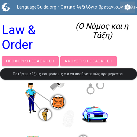
settings
LanguageGuide.org
•
Οπτικό λεξιλόγιο βρετανικών αγγλι
(Ο Νόμος και η
Law &
Τάξη)
Order
ΠΡΟΦΟΡΙΚΉ ΕΞΆΣΚΗΣΗ
ΑΚΟΥΣΤΙΚΉ ΕΞΆΣΚΗΣΗ
Πατήστε λέξεις και φράσεις για να ακούσετε πώς προφέρονται.