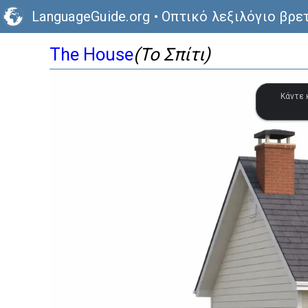
LanguageGuide.org
•
Οπτικό λεξιλόγιο βρε
The House
(Το Σπίτι)
Κάντε 