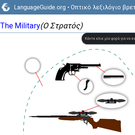
LanguageGuide.org
•
Οπτικό λεξιλόγιο βρε
The Military
(Ο Στρατός)
Κάντε κλικ μία φορά για να 