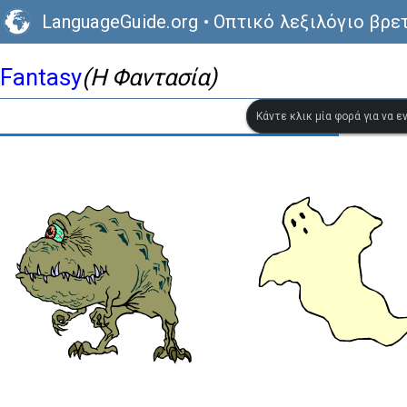
LanguageGuide.org
•
Οπτικό λεξιλόγιο βρε
Fantasy
(Η Φαντασία)
Κάντε κλικ μία φορά για να 