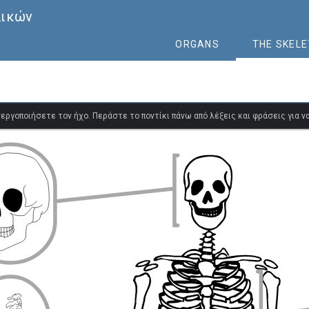
λικών
ORGANS
THE SKEL
ενεργοποιήσετε τον ήχο. Περάστε το ποντίκι πάνω από λέξεις και φράσεις για 