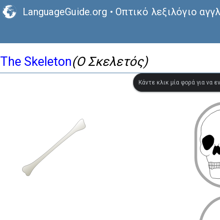
LanguageGuide.org
•
Οπτικό λεξιλόγιο αγγ
The Skeleton
(Ο Σκελετός)
Κάντε κλικ μία φορά για να 