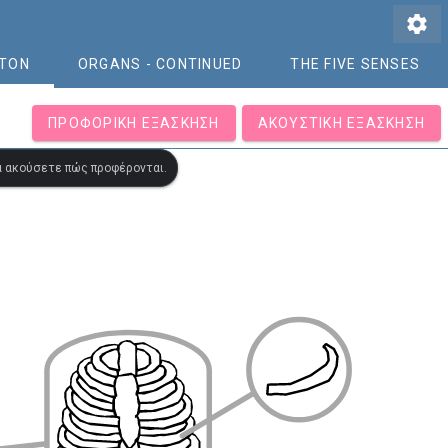
settings
ETON
ORGANS - CONTINUED
THE FIVE SENSES
ΠΡΟΦΟΡΙΚΉ ΕΞΆΣΚΗΣΗ
ΑΚΟΥΣΤΙΚΉ ΕΞΆΣΚΗΣΗ
να ακούσετε πώς προφέρονται.