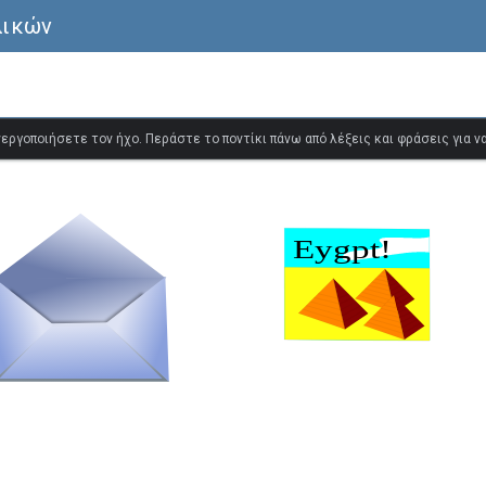
λικών
ενεργοποιήσετε τον ήχο. Περάστε το ποντίκι πάνω από λέξεις και φράσεις για 