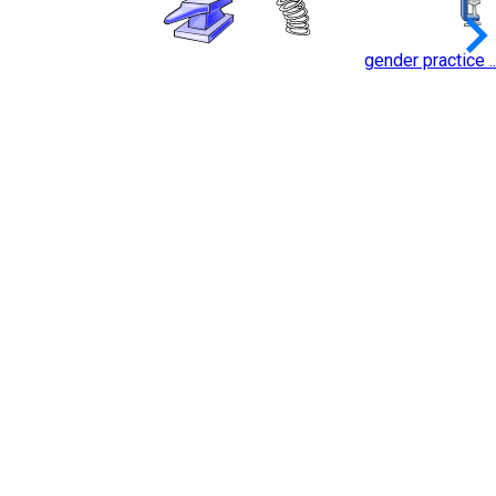
keyboard_arrow_
gender practice ..