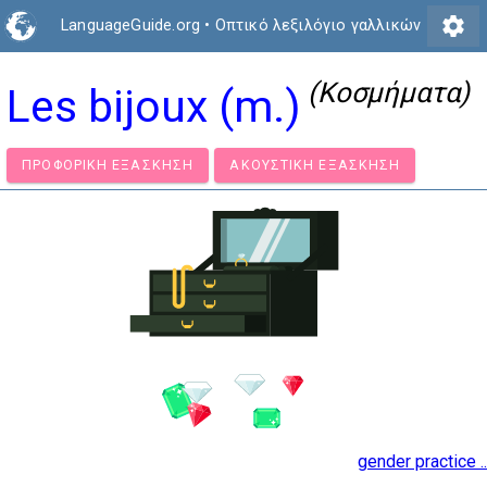
settings
LanguageGuide.org
•
Οπτικό λεξιλόγιο γαλλικών
(Κοσμήματα)
Les bijoux (m.)
ΠΡΟΦΟΡΙΚΉ ΕΞΆΣΚΗΣΗ
ΑΚΟΥΣΤΙΚΉ ΕΞΆΣΚΗΣΗ
gender practice ..