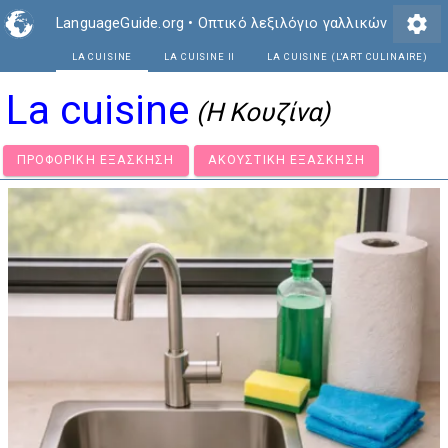
settings
LanguageGuide.org
•
Οπτικό λεξιλόγιο γαλλικών
LA CUISINE
LA CUISINE II
LA CU
La cuisine
(Η Κουζίνα)
ΠΡΟΦΟΡΙΚΉ ΕΞΆΣΚΗΣΗ
ΑΚΟΥΣΤΙΚΉ ΕΞΆΣΚΗΣΗ