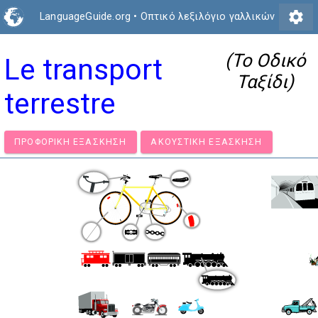
settings
LanguageGuide.org
•
Οπτικό λεξιλόγιο γαλλικών
(Το Οδικό
Le transport
Ταξίδι)
terrestre
ΠΡΟΦΟΡΙΚΉ ΕΞΆΣΚΗΣΗ
ΑΚΟΥΣΤΙΚΉ ΕΞΆΣΚΗΣΗ