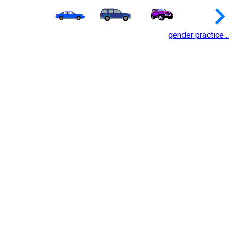
keyboard_arrow_
gender practice ..