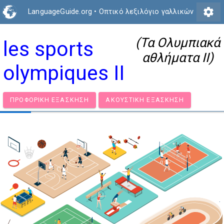
settings
LanguageGuide.org
•
Οπτικό λεξιλόγιο γαλλικών
(Τα Ολυμπιακά
les sports
αθλήματα II)
olympiques II
ΠΡΟΦΟΡΙΚΉ ΕΞΆΣΚΗΣΗ
ΑΚΟΥΣΤΙΚΉ ΕΞΆΣΚΗΣΗ