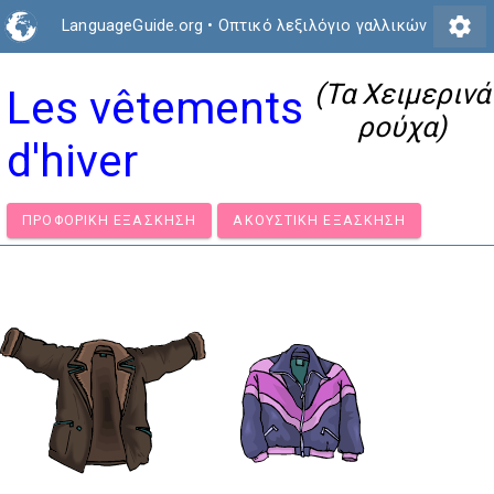
settings
LanguageGuide.org
•
Οπτικό λεξιλόγιο γαλλικών
(Τα Χειμερινά
Les vêtements
ρούχα)
d'hiver
ΠΡΟΦΟΡΙΚΉ ΕΞΆΣΚΗΣΗ
ΑΚΟΥΣΤΙΚΉ ΕΞΆΣΚΗΣΗ