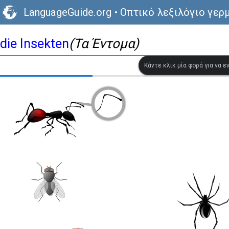
LanguageGuide.org
•
Οπτικό λεξιλόγιο γερ
die Insekten
(Τα Έντομα)
Κάντε κλικ μία φορά για να 