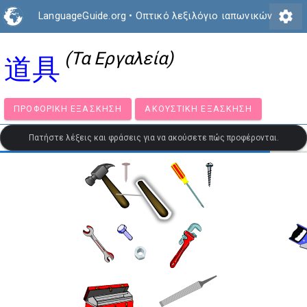
settings
LanguageGuide.org
•
Οπτικό λεξιλόγιο ιαπωνικών
(Τα Εργαλεία)
道具
ΠΡΟΦΟΡΙΚΉ ΕΞΆΣΚΗΣΗ
ΑΚΟΥΣΤΙΚΉ ΕΞΆΣΚΗΣΗ
Πατήστε λέξεις και φράσεις για να ακούσετε πώς προφέρονται.