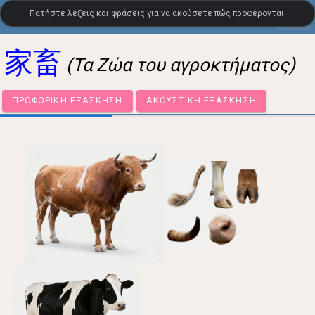
Πατήστε λέξεις και φράσεις για να ακούσετε πώς προφέρονται.
settings
LanguageGuide.org
•
Οπτικό λεξιλόγιο ιαπωνικών
家畜
(Τα Ζώα του αγροκτήματος)
ΠΡΟΦΟΡΙΚΉ ΕΞΆΣΚΗΣΗ
ΑΚΟΥΣΤΙΚΉ ΕΞΆΣΚΗΣΗ