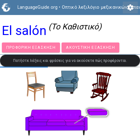
settings
LanguageGuide.org
•
Οπτικό λεξιλόγιο μεξικανικών ισπα
(Το Καθιστικό)
El salón
ΠΡΟΦΟΡΙΚΉ ΕΞΆΣΚΗΣΗ
ΑΚΟΥΣΤΙΚΉ ΕΞΆΣΚΗΣΗ
Πατήστε λέξεις και φράσεις για να ακούσετε πώς προφέρονται.