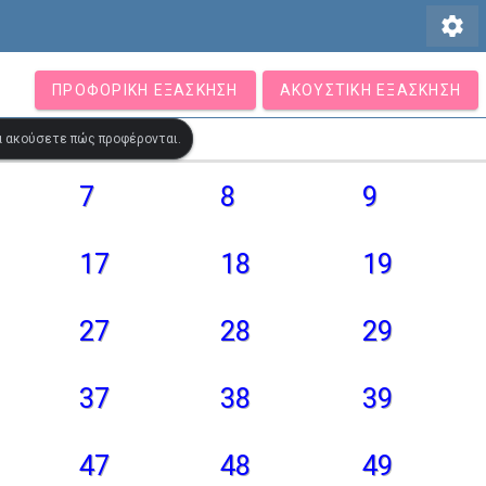
settings
ΠΡΟΦΟΡΙΚΉ ΕΞΆΣΚΗΣΗ
ΑΚΟΥΣΤΙΚΉ ΕΞΆΣΚΗΣΗ
να ακούσετε πώς προφέρονται.
7
8
9
17
18
19
27
28
29
37
38
39
47
48
49