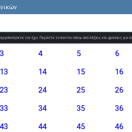
ανικών
ενεργοποιήσετε τον ήχο. Περάστε το ποντίκι πάνω από λέξεις και φράσεις για 
3
4
5
6
13
14
15
16
23
24
25
26
33
34
35
36
43
44
45
46