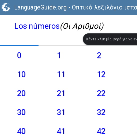
LanguageGuide.org
•
Οπτικό λεξιλόγιο ισπ
Los números
(Οι Αριθμοί)
Κάντε κλικ μία φορά για να 
0
1
2
10
11
12
20
21
22
30
31
32
40
41
42