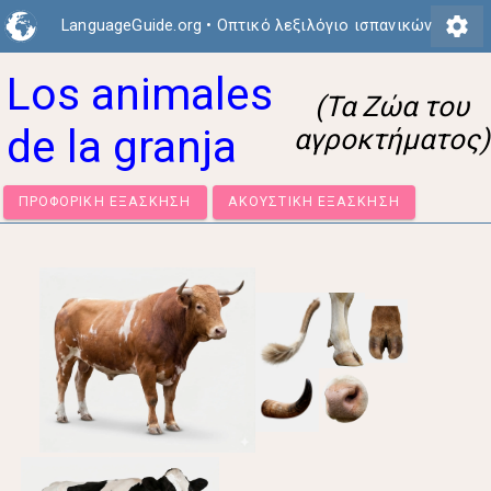
settings
LanguageGuide.org
•
Οπτικό λεξιλόγιο ισπανικών
Los animales
(Τα Ζώα του
de la granja
αγροκτήματος)
ΠΡΟΦΟΡΙΚΉ ΕΞΆΣΚΗΣΗ
ΑΚΟΥΣΤΙΚΉ ΕΞΆΣΚΗΣΗ