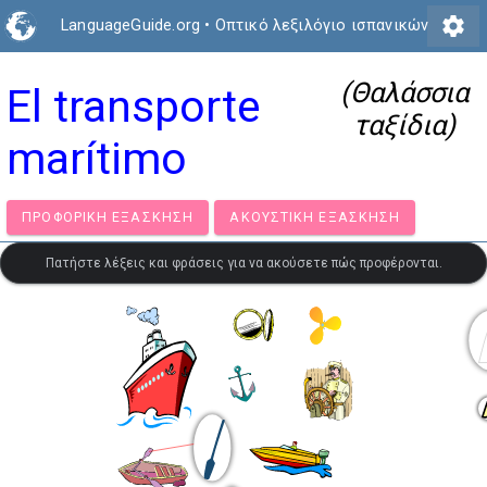
settings
LanguageGuide.org
•
Οπτικό λεξιλόγιο ισπανικών
(Θαλάσσια
El transporte
ταξίδια)
marítimo
ΠΡΟΦΟΡΙΚΉ ΕΞΆΣΚΗΣΗ
ΑΚΟΥΣΤΙΚΉ ΕΞΆΣΚΗΣΗ
Πατήστε λέξεις και φράσεις για να ακούσετε πώς προφέρονται.