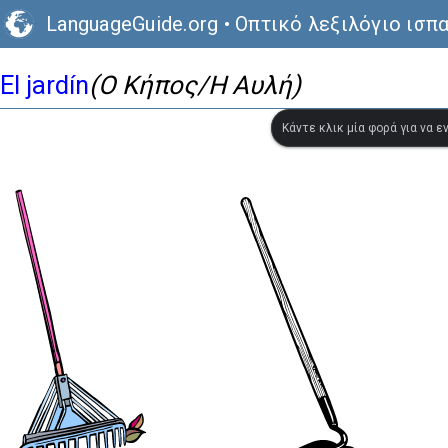
LanguageGuide.org
•
Οπτικό λεξιλόγιο ισπ
El jardín
(Ο Κήπος/Η Αυλή)
Κάντε κλικ μία φορά για να 