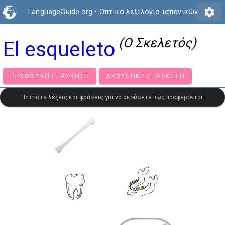
settings
LanguageGuide.org
•
Οπτικό λεξιλόγιο ισπανικών
(Ο Σκελετός)
El esqueleto
ΠΡΟΦΟΡΙΚΉ ΕΞΆΣΚΗΣΗ
ΑΚΟΥΣΤΙΚΉ ΕΞΆΣΚΗΣΗ
Πατήστε λέξεις και φράσεις για να ακούσετε πώς προφέρονται.