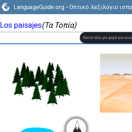
LanguageGuide.org
•
Οπτικό λεξιλόγιο ισπ
Los paisajes
(Τα Τοπία)
Κάντε κλικ μία φορά για να 