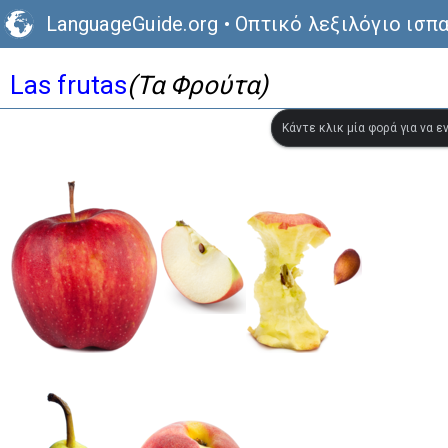
LanguageGuide.org
•
Οπτικό λεξιλόγιο ισπ
Las frutas
(Τα Φρούτα)
Κάντε κλικ μία φορά για να 