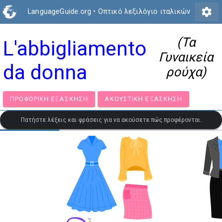
settings
LanguageGuide.org
•
Οπτικό λεξιλόγιο ιταλικών
(Τα
L'abbigliamento
Γυναικεία
da donna
ρούχα)
ΠΡΟΦΟΡΙΚΉ ΕΞΆΣΚΗΣΗ
ΑΚΟΥΣΤΙΚΉ ΕΞΆΣΚΗΣΗ
Πατήστε λέξεις και φράσεις για να ακούσετε πώς προφέρονται.