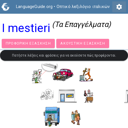
settings
LanguageGuide.org
•
Οπτικό λεξιλόγιο ιταλικών
(Τα Επαγγέλματα)
I mestieri
ΠΡΟΦΟΡΙΚΉ ΕΞΆΣΚΗΣΗ
ΑΚΟΥΣΤΙΚΉ ΕΞΆΣΚΗΣΗ
Πατήστε λέξεις και φράσεις για να ακούσετε πώς προφέρονται.