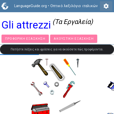
settings
LanguageGuide.org
•
Οπτικό λεξιλόγιο ιταλικών
(Τα Εργαλεία)
Gli attrezzi
ΠΡΟΦΟΡΙΚΉ ΕΞΆΣΚΗΣΗ
ΑΚΟΥΣΤΙΚΉ ΕΞΆΣΚΗΣΗ
Πατήστε λέξεις και φράσεις για να ακούσετε πώς προφέρονται.