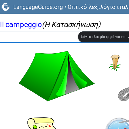
LanguageGuide.org
•
Οπτικό λεξιλόγιο ιτα
Il campeggio
(Η Κατασκήνωση)
Κάντε κλικ μία φορά για να 