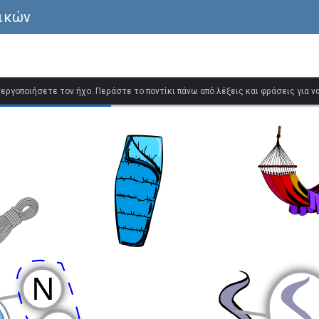
λικών
ενεργοποιήσετε τον ήχο. Περάστε το ποντίκι πάνω από λέξεις και φράσεις για 