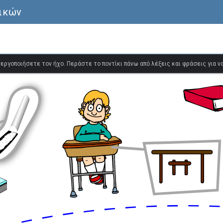
λικών
ενεργοποιήσετε τον ήχο. Περάστε το ποντίκι πάνω από λέξεις και φράσεις για 