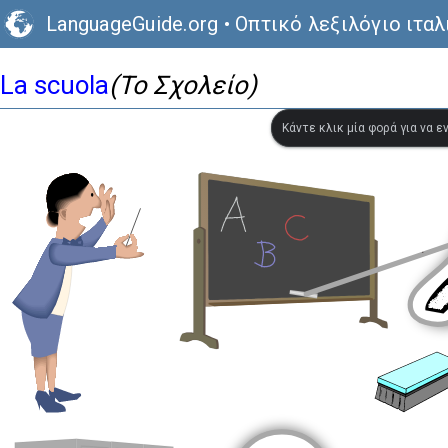
LanguageGuide.org
•
Οπτικό λεξιλόγιο ιτα
La scuola
(Το Σχολείο)
Κάντε κλικ μία φορά για να 