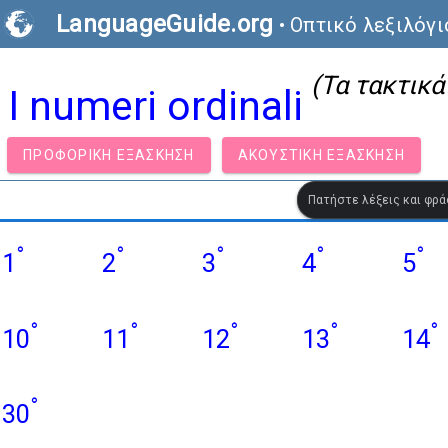
LanguageGuide.org
•
Οπτικό λεξιλόγι
(Τα τακτικά
I numeri ordinali
ΠΡΟΦΟΡΙΚΉ ΕΞΆΣΚΗΣΗ
ΑΚΟΥΣΤΙΚΉ ΕΞΆΣΚΗΣΗ
Πατήστε λέξεις και φρά
°
°
°
°
°
1
2
3
4
5
°
°
°
°
°
10
11
12
13
14
°
30