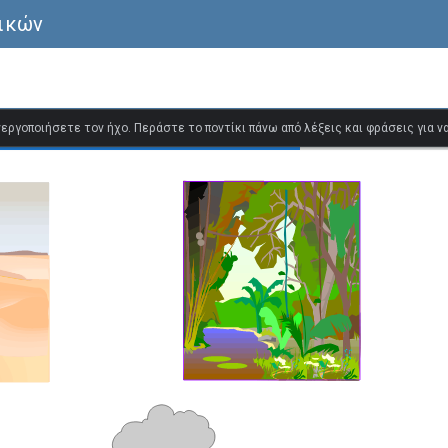
λικών
ενεργοποιήσετε τον ήχο. Περάστε το ποντίκι πάνω από λέξεις και φράσεις για 