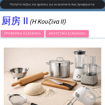
Πατήστε λέξεις και φράσεις για να ακούσετε πώς προφέρονται.
settings
LanguageGuide.org
•
Οπτικό λεξιλόγιο κινεζικών
厨房 II
(Η Κουζίνα II)
ΠΡΟΦΟΡΙΚΉ ΕΞΆΣΚΗΣΗ
ΑΚΟΥΣΤΙΚΉ ΕΞΆΣΚΗΣΗ