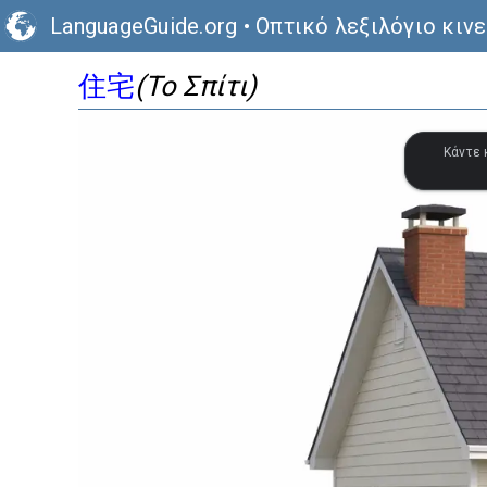
LanguageGuide.org
•
Οπτικό λεξιλόγιο κιν
住宅
(Το Σπίτι)
Κάντε 