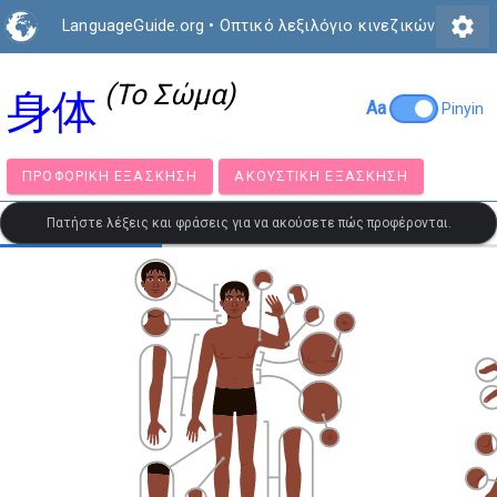
settings
LanguageGuide.org
•
Οπτικό λεξιλόγιο κινεζικών
(Το Σώμα)
身体
Aa
Pinyin
ΠΡΟΦΟΡΙΚΉ ΕΞΆΣΚΗΣΗ
ΑΚΟΥΣΤΙΚΉ ΕΞΆΣΚΗΣΗ
Πατήστε λέξεις και φράσεις για να ακούσετε πώς προφέρονται.