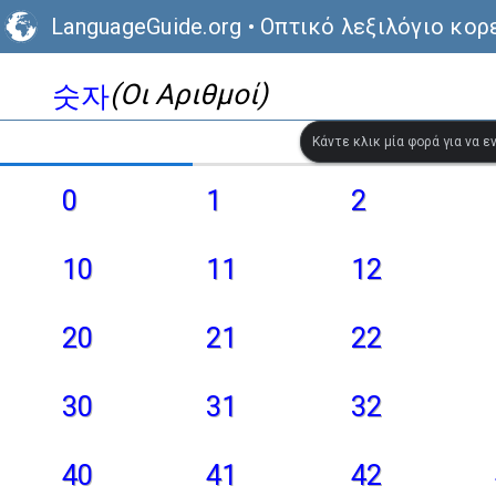
LanguageGuide.org
•
Οπτικό λεξιλόγιο κορ
(Οι Αριθμοί)
숫자
Κάντε κλικ μία φορά για να 
0
1
2
10
11
12
20
21
22
30
31
32
40
41
42