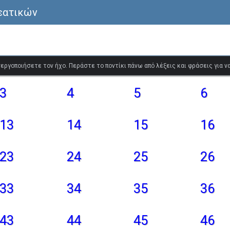
εατικών
ενεργοποιήσετε τον ήχο. Περάστε το ποντίκι πάνω από λέξεις και φράσεις για 
3
4
5
6
13
14
15
16
23
24
25
26
33
34
35
36
43
44
45
46