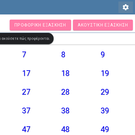
settings
ΠΡΟΦΟΡΙΚΉ ΕΞΆΣΚΗΣΗ
ΑΚΟΥΣΤΙΚΉ ΕΞΆΣΚΗΣΗ
να ακούσετε πώς προφέρονται.
7
8
9
17
18
19
27
28
29
37
38
39
47
48
49